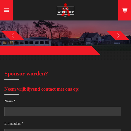
Ga
direct
naar
de
hoofdinhoud
Sponsor worden?
Neem vrijblijvend contact met ons op:
Naam *
E-mailadres *