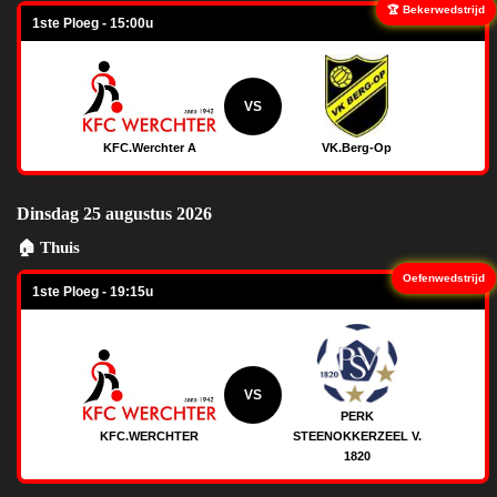
🏆 Bekerwedstrijd
1ste Ploeg - 15:00u
VS
KFC.Werchter A
VK.Berg-Op
Dinsdag 25 augustus 2026
🏠 Thuis
Oefenwedstrijd
1ste Ploeg - 19:15u
VS
PERK
KFC.WERCHTER
STEENOKKERZEEL V.
1820