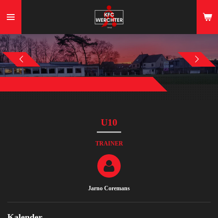
Ga
direct
naar
de
hoofdinhoud
U10
TRAINER
Jarno Coremans
Kalender